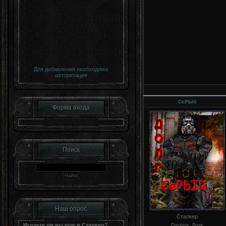
Для добавления необходима
авторизация
СеРЬIй
Форма входа
Поиск
Наш опрос
Сталкер
Играете ли вы еще в Сталкер?
Группа: Долг