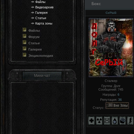
Файлы
Бокс
Видеоархив
Галерея
СеРЬIй
Статьи
Карта зоны
Файлы
Форум
Статьи
Галерея
Энциклопедия
Мини-чат
Сталкер
Группа: Долг
Сообщений:
745
Награды:
6
Репутация:
36
Статус: