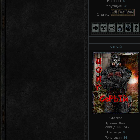
Награды:
6
Репутация:
28
Статус:
СеРЬIй
Сталкер
Группа: Долг
Сообщений:
745
Награды:
6
Репутация:
36