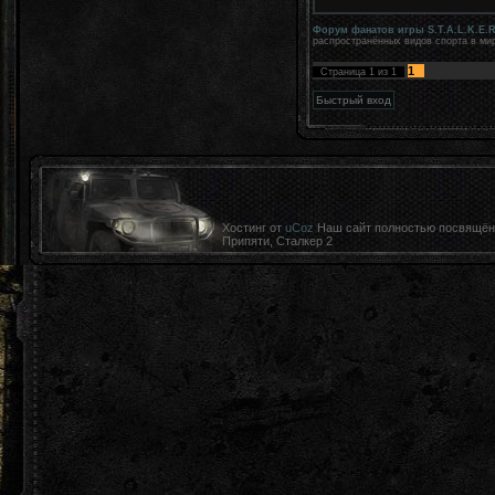
Форум фанатов игры S.T.A.L.K.E.R
распространённых видов спорта в мир
1
Страница
1
из
1
Хостинг от
uCoz
Наш сайт полностью посвящён к
Припяти, Сталкер 2