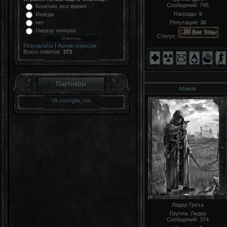
Сообщений:
745
Конечно, все время
Награды:
6
Иногда
нет
Репутация:
36
Ниразу неиграл
Статус:
Результаты
|
Архив опросов
Всего ответов:
373
Партнёры
b1asta
Vk.com/gta_rus
Лидер Греха
Группа: Лидер
Сообщений:
374