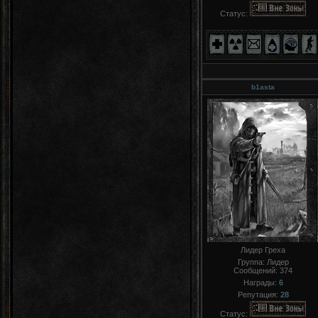
Статус:
b1asta
Лидер Греха
Группа: Лидер
Сообщений:
374
Награды:
6
Репутация:
28
Статус: