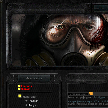
>
Зона - это святое мес
Меню сайта
Главная
Форум
1
Страница
1
из
1
Навигация
Модератор форума:
Тихий_дон
Главная
Форум фанатов игры S.T.A.L.K.E.R
распространённых видов спорта в мир
Форум