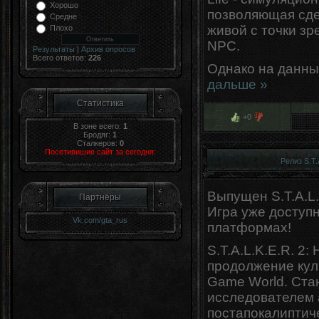
Хорошо
позволяющая сде
Средне
живой с точки з
Плохо
NPC.
Результаты
|
Архив опросов
Всего ответов:
226
Однако на данны
дальше »
Статистика
+0
В зоне всего:
1
Бродяг:
1
Сталкеров:
0
Посетивишие сайт за сегодня:
Релиз S.T.
Выпущен S.T.A.L.
Партнёры
Игра уже доступ
Vk.com/gta_rus
платформах!
S.T.A.L.K.E.R. 2:
продолжение кул
Game World. Ста
исследователем 
постапокалиптич