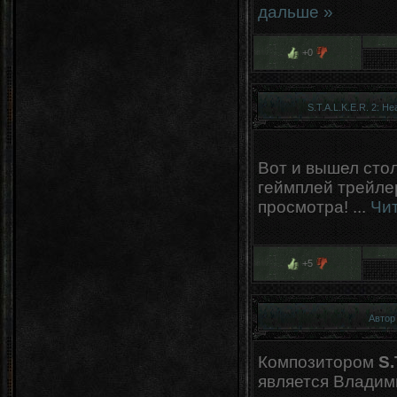
дальше »
+0
S.T.A.L.K.E.R. 2: H
Вот и вышел сто
геймплей трейлер
просмотра!
...
Чи
+5
Автор 
Композитором
S.
является Владими