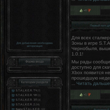
+0
Первый патч дл
Для всех сталке
Зоны в игре S.T.A
Для добавления необходима
авторизация
Чернобыля, выше
1.0.1!
Мы рады сообщит
Форма входа
доступно для ска
Xbox появится не
прошедшую недел
Категории раздела
...
Читать дальше
S.T.A.L.K.E.R. ТЧ
[7]
+1
S.T.A.L.K.E.R. ЧН
[1]
S.T.A.L.K.E.R. ЗП
[3]
S.T.A.L.K.E.R. 2
[58]
Книги S.T.A.L.K.E.R.
[10]
Встроенный м