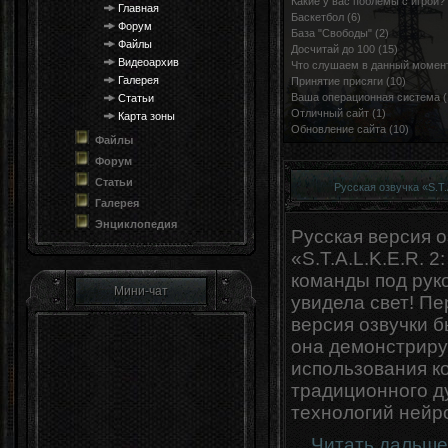
Какие у вас поблемы с игрой? 
Главная
Баскетбол (6)
Форум
База "Свободы" (2)
Файлы
Досчитай до 100 (15)
Видеоархив
Что слушаем в данный момент
Галерея
Принятие присяги (10)
Ваша операционная система (
Статьи
Отличный сайт (1)
Карта зоны
Обновление сайта (10)
Файлы
Форум
Статьи
Русская озвучка «S.T.A
Галерея
Энциклопедия
Русская версия о
«S.T.A.L.K.E.R. 
команды под рук
Мини-чат
увидела свет! П
версия озвучки б
она демонстриру
использования к
традиционного д
технологий нейр
...
Читать дальше