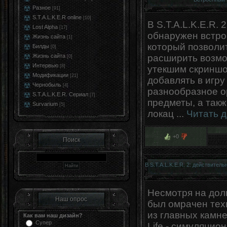
Разное
[91]
S.T.A.L.K.E.R online
[10]
В S.T.A.L.K.E.R.
Lost Alpha
[17]
обнаружен встро
Жизнь сайта
[1]
который позволи
Билды
[0]
расширить возмо
Жизнь сайта
[0]
Интервью
[8]
утекшим скриншо
Модификации
[21]
добавлять в игру
Чернобыль
[4]
разнообразное о
S.T.A.L.K.E.R. Сериал
[7]
предметы, а так
Survarium
[5]
локац
...
Читать 
+0
Поиск
В S.T.A.L.K.E.R. 2: действител
Несмотря на дол
Наш опрос
был омрачен тех
из главных камне
Как вам наш дизайн?
Супер
Life - симуляцио