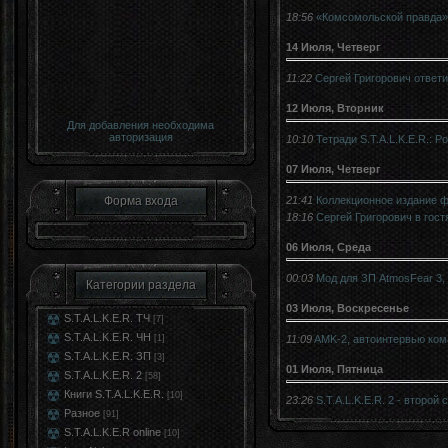
18:56
«Комсомольской правда»
14 Июля, Четверг
11:22
Сергей Григорович ответил
12 Июля, Вторник
Для добавления необходима
авторизация
10:10
Тетради S.T.A.L.K.E.R.: 
07 Июля, Четверг
21:41
Коллекционное издание 
Форма входа
18:16
Сергей Григорович в гост
06 Июля, Среда
00:03
Мод для ЗП AtmosFear 3,
Категории раздела
03 Июля, Воскресенье
S.T.A.L.K.E.R. ТЧ
[7]
S.T.A.L.K.E.R. ЧН
11:09
AMK-2, автоинтервью ко
[1]
S.T.A.L.K.E.R. ЗП
[3]
01 Июля, Пятница
S.T.A.L.K.E.R. 2
[58]
Книги S.T.A.L.K.E.R.
[10]
23:26
S.T.A.L.K.E.R. 2 - второй 
Разное
[91]
S.T.A.L.K.E.R online
[10]