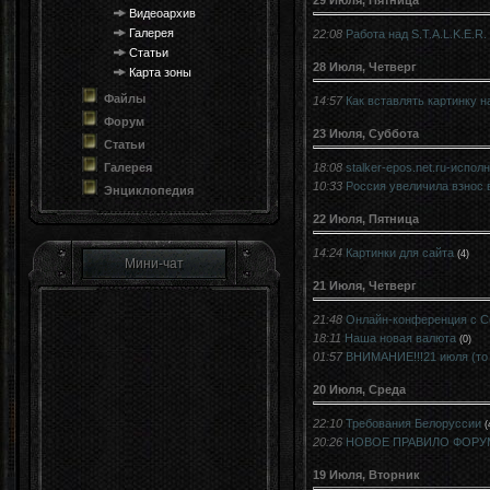
Видеоархив
Галерея
22:08
Работа над S.T.A.L.K.E.R
Статьи
28 Июля, Четверг
Карта зоны
Файлы
14:57
Как вставлять картинку 
Форум
23 Июля, Суббота
Статьи
Галерея
18:08
stalker-epos.net.ru-испол
10:33
Россия увеличила взнос 
Энциклопедия
22 Июля, Пятница
14:24
Картинки для сайта
(4)
Мини-чат
21 Июля, Четверг
21:48
Онлайн-конференция с С
18:11
Наша новая валюта
(0)
01:57
ВНИМАНИЕ!!!21 июля (то 
20 Июля, Среда
22:10
Требования Белоруссии
(
20:26
НОВОЕ ПРАВИЛО ФОРУМА!!
19 Июля, Вторник