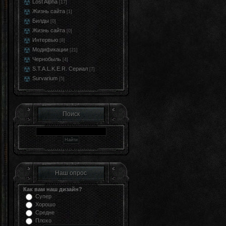
Lost Alpha
[17]
Жизнь сайта
[1]
Билды
[0]
Жизнь сайта
[0]
Интервью
[8]
Модификации
[21]
Чернобыль
[4]
S.T.A.L.K.E.R. Сериал
[7]
Survarium
[5]
Поиск
Наш опрос
Как вам наш дизайн?
Супер
Хорошо
Средне
Плохо