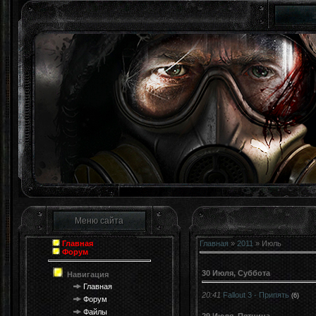
Зона - 
Меню сайта
Главная
Главная
»
2011
»
Июль
Форум
30 Июля, Суббота
Навигация
Главная
20:41
Fallout 3 - Припять
(6)
Форум
Файлы
29 Июля, Пятница