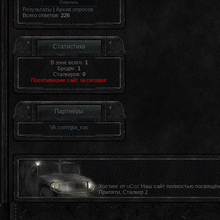
Результаты
|
Архив опросов
Всего ответов:
226
Статистика
В зоне всего:
1
Бродяг:
1
Сталкеров:
0
Посетивишие сайт за сегодня:
Партнёры
Vk.com/gta_rus
Хостинг от
uCoz
Наш сайт полностью посвящён к
Припяти, Сталкер 2